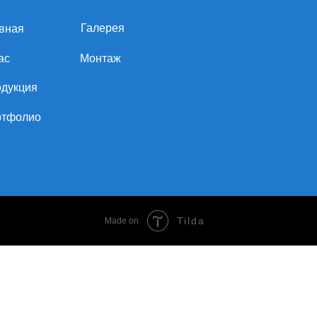
Монтаж
о
Tilda
Made on