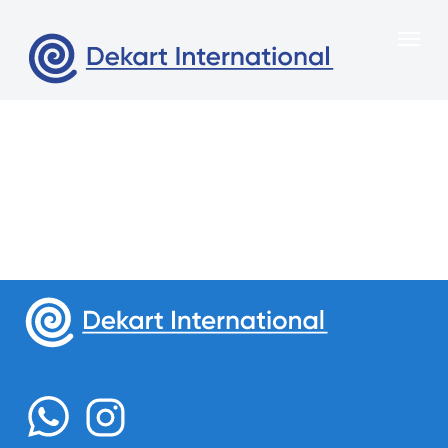
Меню
Главная
О нас
Свяжитесь с нами
Продукция
Казахстан, город Алматы,
Портфоли
Сейфуллина 312 , офис 6