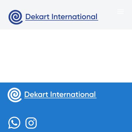
Меню
Главная
О нас
Свяжитесь с нами
Продукция
Казахстан, город Алматы,
Портфоли
Сейфуллина 312 , офис 6