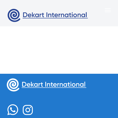
Меню
Главная
О нас
Свяжитесь с нами
Продукция
Казахстан, город Алматы,
Портфоли
Сейфуллина 312 , офис 6