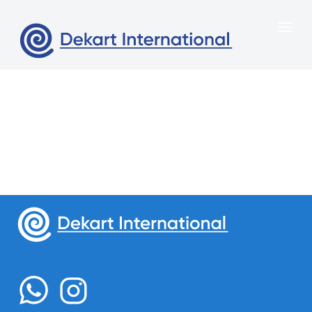
Меню
Главная
О нас
Свяжитесь с нами
Продукция
Казахстан, город Алматы,
Портфоли
Сейфуллина 312 , офис 6