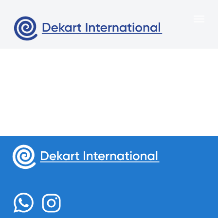
Меню
Главная
О нас
Свяжитесь с нами
Продукция
Казахстан, город Алматы,
Портфоли
Сейфуллина 312 , офис 6