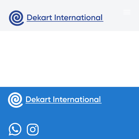
Меню
Главная
О нас
Свяжитесь с нами
Продукция
Казахстан, город Алматы,
Портфоли
Сейфуллина 312 , офис 6