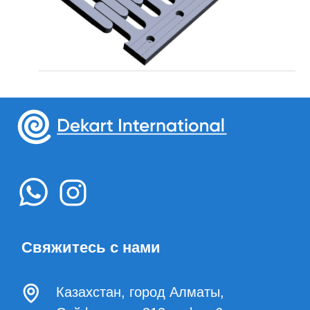
Продукция
Казахстан, город Алматы,
Портфоли
Сейфуллина 312 , офис 6
+7 707 700 11 91
+7 702 758 9699
bairam.mamedov@dekartint.com
zelimkhan.askarov@dekartint.com