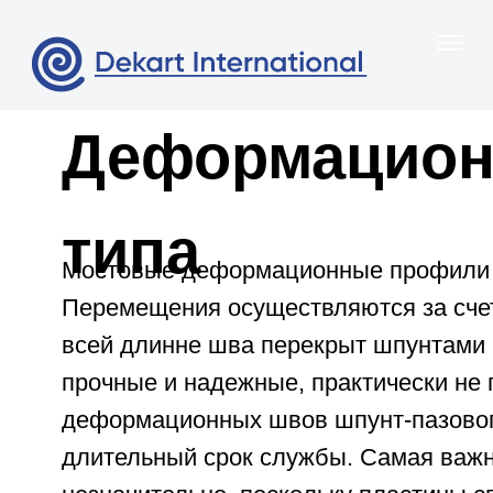
Деформационные су
типа
Мостовые деформационные профили шпунт-пазового ти
Перемещения осуществляются за счет зазора между эти
всей длинне шва перекрыт шпунтами всречных элемен
прочные и надежные, практически не подвержены износ
деформационных швов шпунт-пазового типа, поврежде
длительный срок службы. Самая важная причина этого 
незначительно, поскольку пластины сплошными шпунта
уменьшается обеспечивается комфортный проезд. Уста
деформационного шва. Поскольку шов водонепроницаем
Деформационные швы шпунт-пазового типа могут прим
перемещениями изготавливаются в соответствии с тре