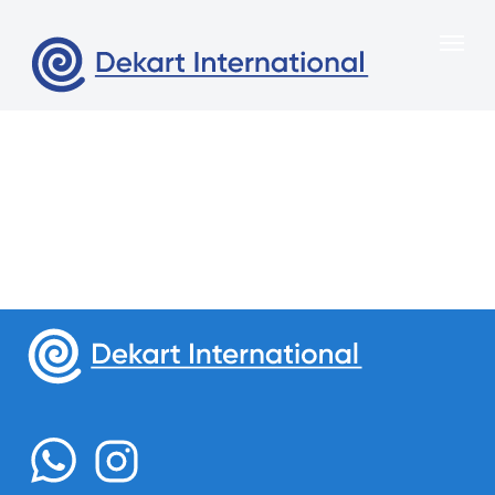
Меню
Главная
О нас
Свяжитесь с нами
Продукция
Казахстан, город Алматы,
Портфоли
Сейфуллина 312 , офис 6